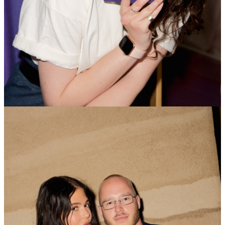
11
Июн
2025
Среда
Открытие Piano Bar в Marco Polo Hotel by Moss Hospitality
43 056
4
137
×
Ссылка на отбор фото