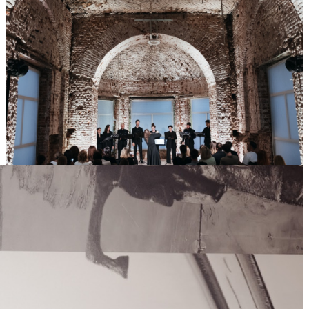
2025
Понедельник
Открытие ресторана «Крыша» на 86 этаже башни «ОКО»
59 984
8
117
×
Ссылка на отбор фото
05
Июн