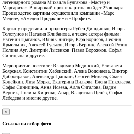
легендарного романа Михаила Булгакова «Мастер и
Маргарита». В широкий прокат картина выйдет 25 января.
Производство картины осуществили компании «Марс
Медиа», «Амедиа Продакшн» и «Профит».
Картину представили продюсеры Рубен Дишдишян, Игорь
Толстунов и Наталия Клибанова, а также актеры фильма:
Евгений Цыганов, Юлия Снигирь, Юра Борисов, Леонид
Ярмольник, Алексей Гуськов, Игорь Верник, Алексей Розин,
Полина Ауг, Дмитрий Лысенков, Павел Ворожков, Софья
Синицына и другие.
Мероприятие посетили: Владимир Мединский, Елизавета
Боярская, Константин Хабенский, Алена Водонаева, Виктор
Добронравов, Александр Цыпкин, Сергей Минаев, Слава
Копейкин, Лиза Моряк, Екатерина Вилкова, Елена Николаева,
Софья Синицина, Анна Исаева, Алла Сигалова, Вадим
Верник, Полина Киценко, Анар, Владислав Ценёв, Софья
Лебедева и многие другие.
×
Ссылка на отбор фото