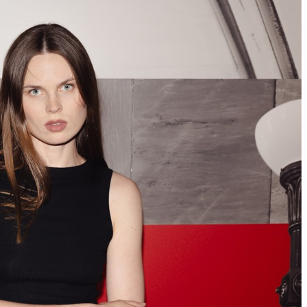
2025
Четверг
Финальный день работы выставки «Будущее воспоминаний»
в усадьбе Демидовых на Новой Басманной
13 297
3
47
×
Ссылка на отбор фото