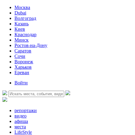
Москва
Dubai
Волгоград
Казань
Киев
Краснодар
Минск
Ростов-на-Дону
Саратов
Сочи
Воронеж
Харьков
Ереван
Войти
репортажи
видео
афиша
места
LifeStyle