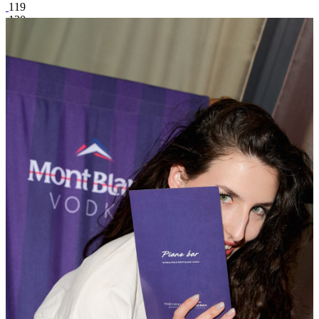
119
120
121
122
123
124
125
126
поделиться
Facebook
Вконтакте
41 317
2
129
1922
Светская Хроника
/ другие события