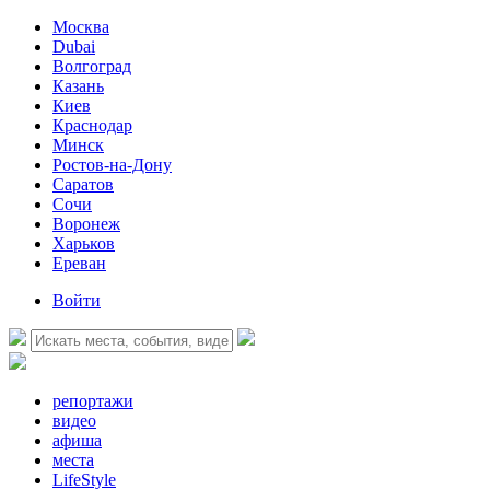
Москва
Dubai
Волгоград
Казань
Киев
Краснодар
Минск
Ростов-на-Дону
Саратов
Сочи
Воронеж
Харьков
Ереван
Войти
репортажи
видео
афиша
места
LifeStyle