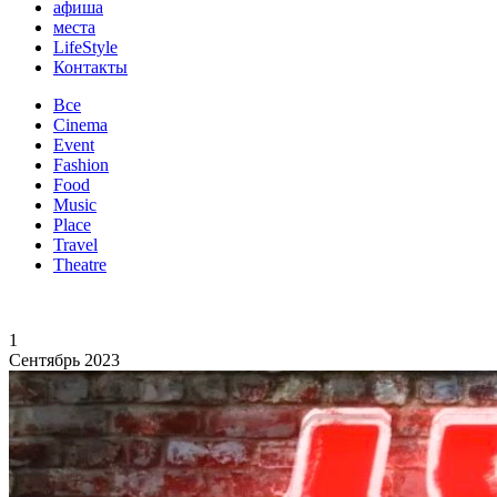
афиша
места
LifeStyle
Контакты
Все
Cinema
Event
Fashion
Food
Music
Place
Travel
Theatre
1
Сентябрь 2023