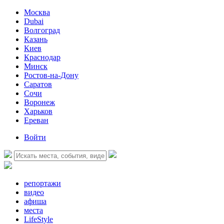
Москва
Dubai
Волгоград
Казань
Киев
Краснодар
Минск
Ростов-на-Дону
Саратов
Сочи
Воронеж
Харьков
Ереван
Войти
репортажи
видео
афиша
места
LifeStyle