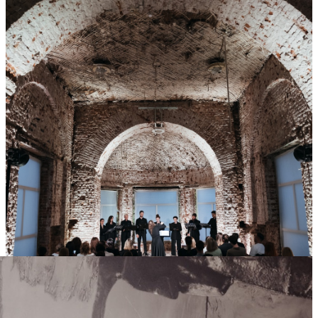
11
Июн
2025
Среда
Открытие Piano Bar в Marco Polo Hotel by Moss Hospitality
43 709
4
137
×
Ссылка на отбор фото