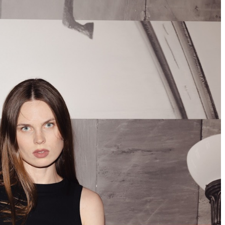
05
Июн
2025
Четверг
Финальный день работы выставки «Будущее воспоминаний»
в усадьбе Демидовых на Новой Басманной
13 565
3
47
×
Ссылка на отбор фото