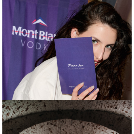
поделиться
Facebook
Вконтакте
60 059
8
117
1922
Светская Хроника
/ другие события