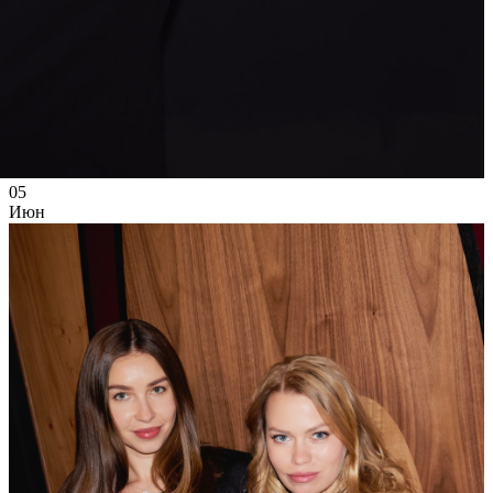
05
Июн
2025
Четверг
Открытие выставки «Высоко под землей» в Музее Москвы
16 481
6
81
×
Ссылка на отбор фото