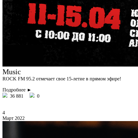
Music
ROCK FM 95.2 отмечает свое 15-летие в прямом эфире!
Подробнее ►
36 881
0
4
Март 2022