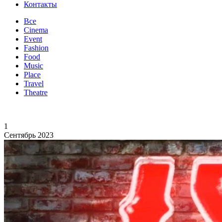
Контакты
Все
Cinema
Event
Fashion
Food
Music
Place
Travel
Theatre
1
Сентябрь 2023