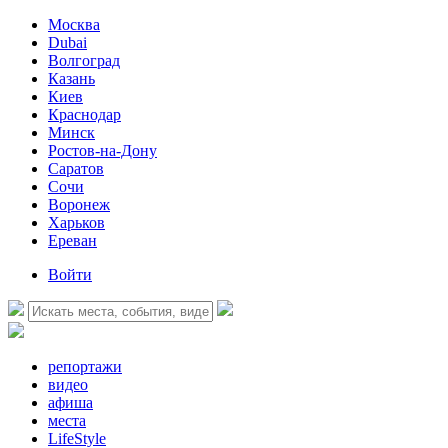
Москва
Dubai
Волгоград
Казань
Киев
Краснодар
Минск
Ростов-на-Дону
Саратов
Сочи
Воронеж
Харьков
Ереван
Войти
репортажи
видео
афиша
места
LifeStyle