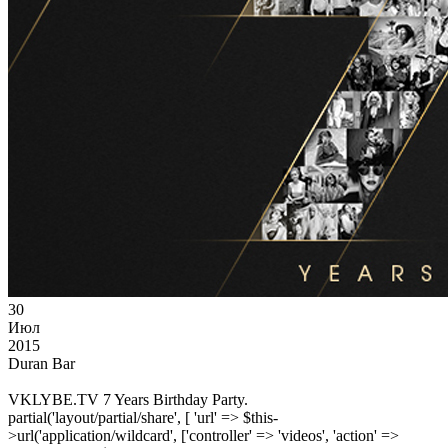
30
Июл
2015
Duran Bar
VKLYBE.TV 7 Years Birthday Party.
partial('layout/partial/share', [ 'url' => $this-
>url('application/wildcard', ['controller' => 'videos', 'action' =>