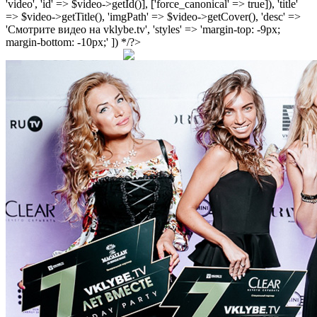
'video', 'id' => $video->getId()], ['force_canonical' => true]), 'title'
=> $video->getTitle(), 'imgPath' => $video->getCover(), 'desc' =>
'Смотрите видео на vklybe.tv', 'styles' => 'margin-top: -9px;
margin-bottom: -10px;' ]) */?>