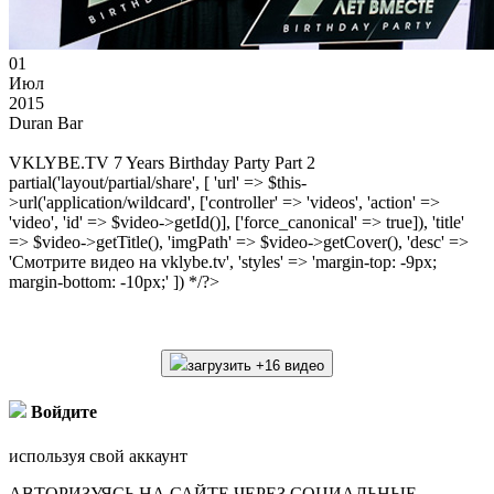
01
Июл
2015
Duran Bar
VKLYBE.TV 7 Years Birthday Party Part 2
partial('layout/partial/share', [ 'url' => $this-
>url('application/wildcard', ['controller' => 'videos', 'action' =>
'video', 'id' => $video->getId()], ['force_canonical' => true]), 'title'
=> $video->getTitle(), 'imgPath' => $video->getCover(), 'desc' =>
'Смотрите видео на vklybe.tv', 'styles' => 'margin-top: -9px;
margin-bottom: -10px;' ]) */?>
загрузить +16 видео
Войдите
используя свой аккаунт
АВТОРИЗУЯСЬ НА САЙТЕ ЧЕРЕЗ СОЦИАЛЬНЫЕ