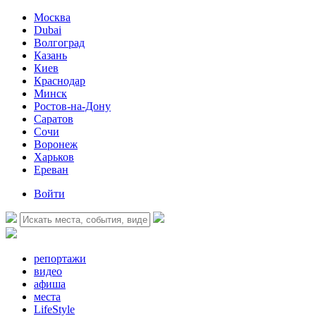
Москва
Dubai
Волгоград
Казань
Киев
Краснодар
Минск
Ростов-на-Дону
Саратов
Сочи
Воронеж
Харьков
Ереван
Войти
репортажи
видео
афиша
места
LifeStyle