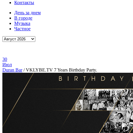
Контакты
День за днем
В городе
Музыка
Частное
30
Июл
Duran Bar
/
VKLYBE.TV 7 Years Birthday Party.