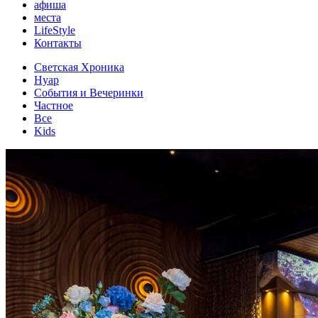
афиша
места
LifeStyle
Контакты
Светская Хроника
Нуар
События и Вечеринки
Частное
Все
Kids