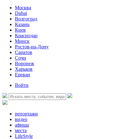
Москва
Dubai
Волгоград
Казань
Киев
Краснодар
Минск
Ростов-на-Дону
Саратов
Сочи
Воронеж
Харьков
Ереван
Войти
репортажи
видео
афиша
места
LifeStyle