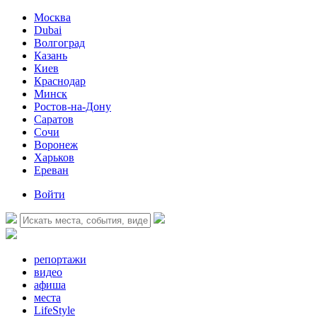
Москва
Dubai
Волгоград
Казань
Киев
Краснодар
Минск
Ростов-на-Дону
Саратов
Сочи
Воронеж
Харьков
Ереван
Войти
репортажи
видео
афиша
места
LifeStyle