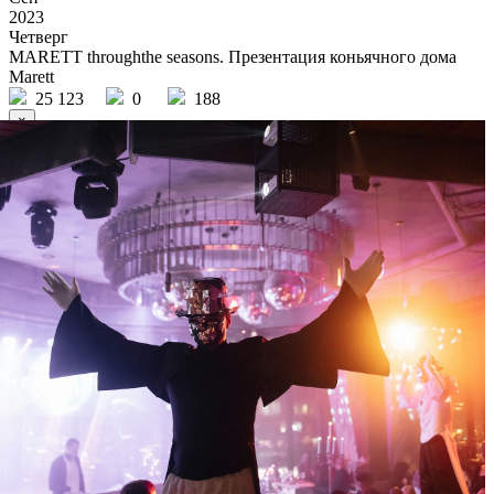
2023
Четверг
MARETT throughthe seasons. Презентация коньячного дома
Marett
25 123
0
188
×
Ссылка на отбор фото