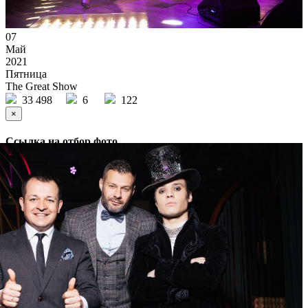
07
Май
2021
Пятница
The Great Show
33 498
6
122
×
Ссылка на отбор фото