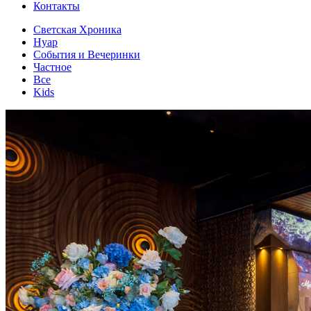
Контакты
Светская Хроника
Нуар
События и Вечеринки
Частное
Все
Kids