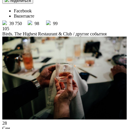
поделиться
Facebook
Вконтакте
39 750
98
99
105
Birds. The Highest Restaurant & Club
/ другие события
28
Сен