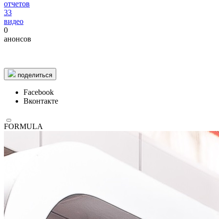
отчетов
33
видео
0
© 1987–2026 HERE |
Terms of use
анонсов
поделиться
Facebook
Вконтакте
FORMULA