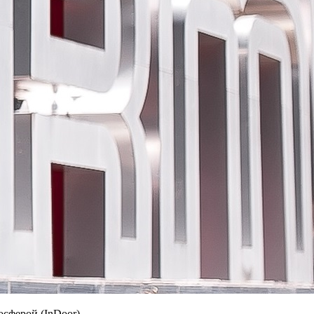
сферой (InDoor).