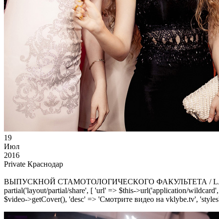
19
Июл
2016
Private Краснодар
ВЫПУСКНОЙ СТАМОТОЛОГИЧЕСКОГО ФАКУЛЬТЕТА / L
partial('layout/partial/share', [ 'url' => $this->url('application/wildcard
$video->getCover(), 'desc' => 'Смотрите видео на vklybe.tv', 'styles'