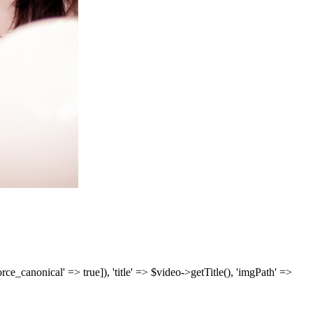
['force_canonical' => true]), 'title' => $video->getTitle(), 'imgPath' =>