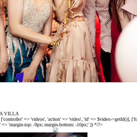
A VILLA
', ['controller' => 'videos', 'action' => 'video', 'id' => $video->getId()], 
 => 'margin-top: -9px; margin-bottom: -10px;' ]) */?>