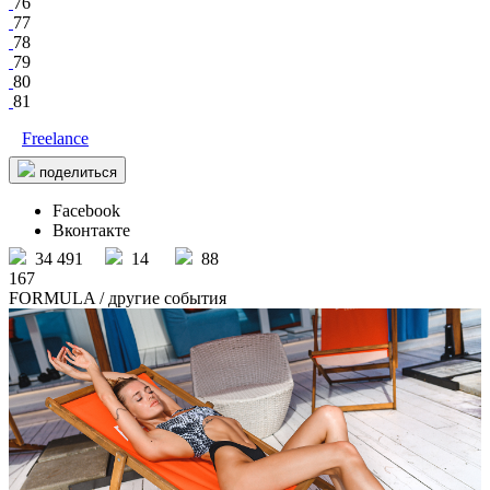
76
77
78
79
80
81
Freelance
поделиться
Facebook
Вконтакте
34 491
14
88
167
FORMULA
/ другие события