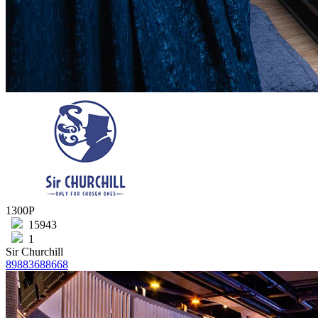
1300Р
15943
1
Sir Churchill
89883688668