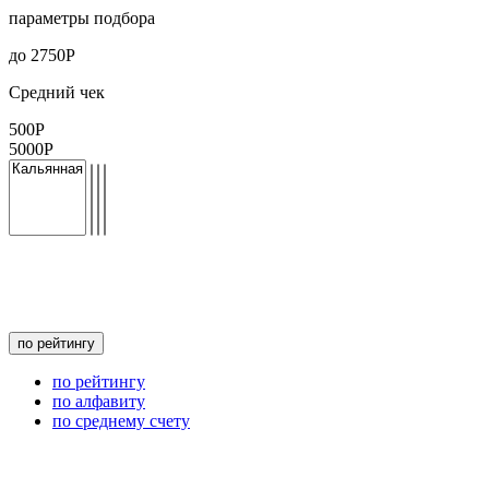
параметры подбора
до
2750
Р
Средний чек
500Р
5000Р
по рейтингу
по рейтингу
по алфавиту
по среднему счету