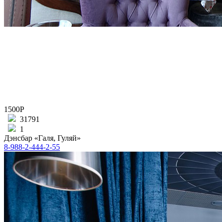
1500Р
31791
1
Дэнсбар «Галя, Гуляй»
8-988-2-444-2-55