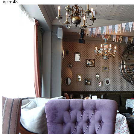
мест
48