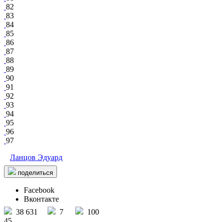
82
83
84
85
86
87
88
89
90
91
92
93
94
95
96
97
Ланцов Эдуард
поделиться
Facebook
Вконтакте
38 631
7
100
45