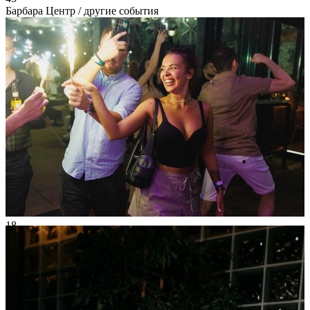
Барбара Центр
/ другие события
18
Июл
2026
Суббота
Weekend
24 197
13
85
×