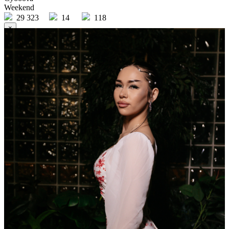
Weekend
29 323
14
118
×
Ссылка на отбор фото