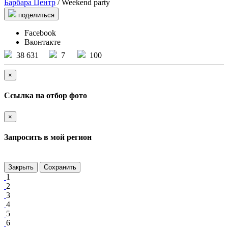
Барбара Центр
/ Weekend party
поделиться
Facebook
Вконтакте
38 631
7
100
×
Ссылка на отбор фото
×
Запросить в мой регион
Закрыть
Сохранить
1
2
3
4
5
6