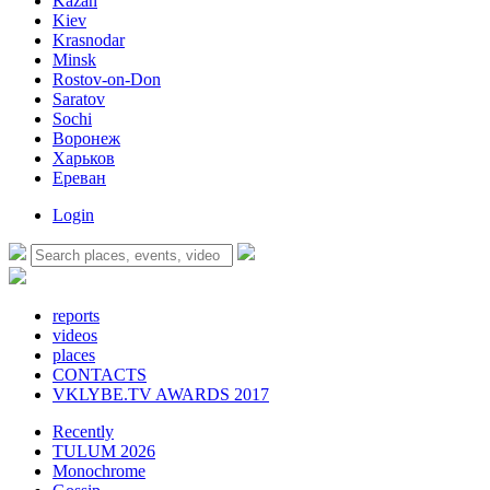
Kazan
Kiev
Krasnodar
Minsk
Rostov-on-Don
Saratov
Sochi
Воронеж
Харьков
Ереван
Login
reports
videos
places
CONTACTS
VKLYBE.TV AWARDS 2017
Recently
TULUM 2026
Monochrome