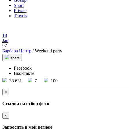
Gossip
Sport
Private
Travels
18
Jan
97
Барбара Центр
/ Weekend party
share
Facebook
Вконтакте
38 631
7
100
×
Ссылка на отбор фото
×
Запросить в мой регион