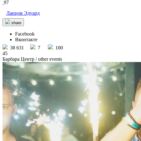
97
Ланцов Эдуард
share
Facebook
Вконтакте
38 631
7
100
45
Барбара Центр
/ other events