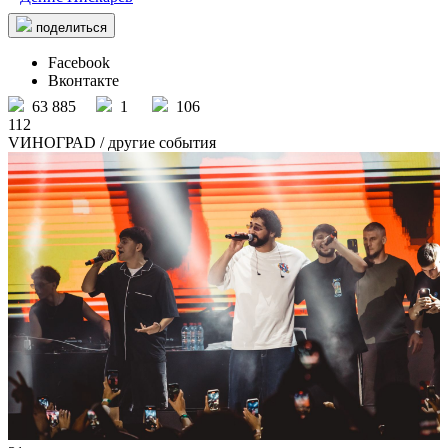
поделиться
Facebook
Вконтакте
63 885
1
106
112
VИНОГРАD
/ другие события