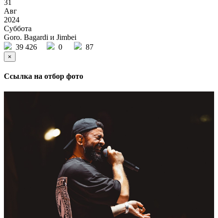
31
Авг
2024
Суббота
Goro. Bagardi и Jimbei
39 426
0
87
×
Ссылка на отбор фото