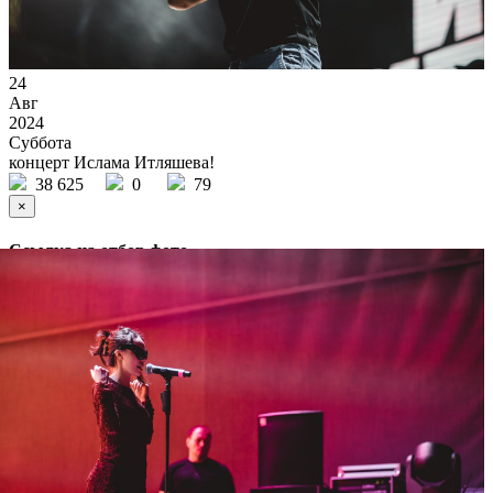
24
Авг
2024
Суббота
концерт Ислама Итляшева!
38 625
0
79
×
Ссылка на отбор фото