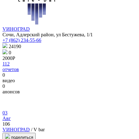
VИНОГРАD
Сочи, Адлерский район, ул Бестужева, 1/1
+7 (862) 234-55-66
24190
0
2000Р
112
отчетов
0
видео
0
анонсов
03
Авг
106
VИНОГРАD
/ V bar
поделиться