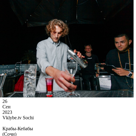
Ссылка на отбор фото
26
Сен
2023
Vklybe.tv Sochi
Крабы-Кебабы
(Сочи)