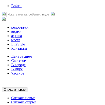
Войти
репортажи
видео
афиша
места
LifeStyle
Контакты
День за днем
Светское
В городе
В мире
Частное
Сначала новые
Сначала новые
Сначала старые