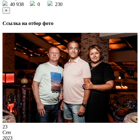
40 938
0
230
×
Ссылка на отбор фото
23
Сен
2023