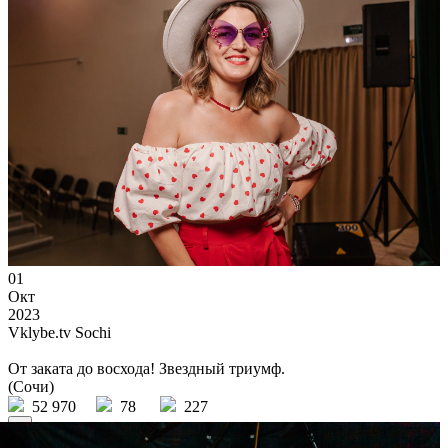
01
Окт
2023
Vklybe.tv Sochi
От заката до восхода! Звездный триумф.
(Сочи)
52 970
78
227
×