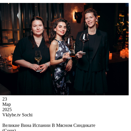
Денис Пискарев
23
Мар
2025
Vklybe.tv Sochi
Великие Вина Испании В Мясном Синдикате
(Сочи)