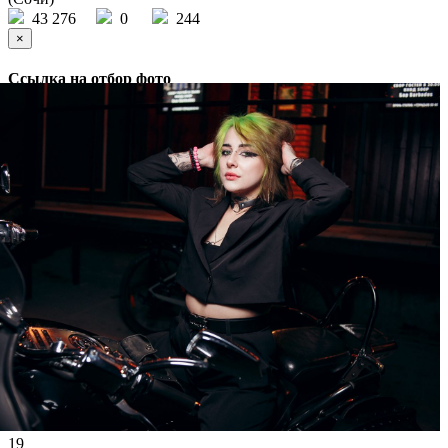
43 276
0
244
×
Ссылка на отбор фото
19