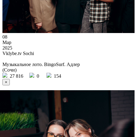
08
Мар
2025
Vklybe.tv Sochi
Музыкальное лото. BingoSurf. Адлер
(Сочи)
27 816
0
154
×
Ссылка на отбор фото