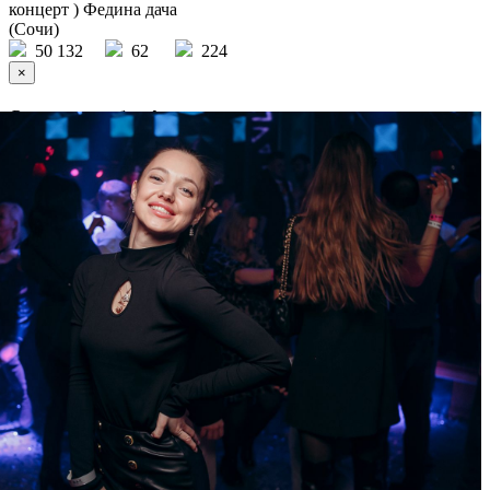
концерт ) Федина дача
(Сочи)
50 132
62
224
×
Ссылка на отбор фото