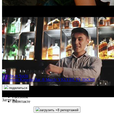
Vklybe.tv Sochi
FORTE&ПЬЯНО НОДАР РЕВИЯ
Vklybe.tv Sochi
Billionaire Karaoke Bar /8 March/ VKLYBE TV SOCHI
поделиться
Facebook
Загрузка...
Вконтакте
загрузить +8 репортажей