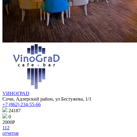
VИНОГРАD
Сочи, Адлерский район, ул Бестужева, 1/1
+7 (862) 234-55-66
24187
0
2000Р
112
отчетов