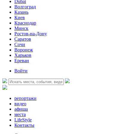
Dubai
Волгоград
Казань
Киев
Краснодар
Минск
Ростов-на-Дону
Саратов
Сочи
Воронеж
Харьков
Ереван
Войти
репортажи
видео
афиша
места
LifeStyle
Контакты