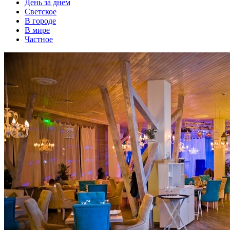
День за днем
Светское
В городе
В мире
Частное