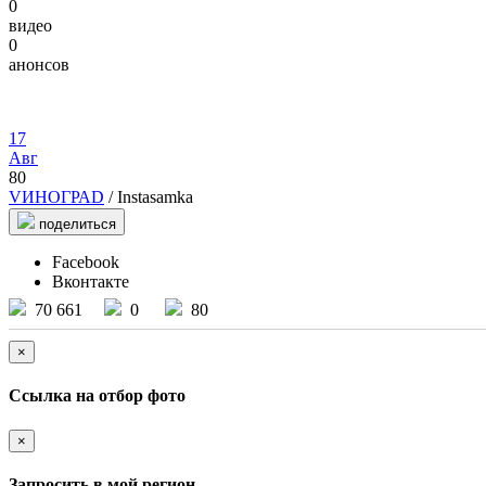
0
видео
0
анонсов
17
Авг
80
VИНОГРАD
/ Instasamka
поделиться
Facebook
Вконтакте
70 661
0
80
×
Ссылка на отбор фото
×
Запросить в мой регион