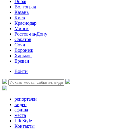
Dubai
Волгоград
Казань
Киев
Краснодар
Минск
Ростов-на-Дону
Саратов
Сочи
Воронеж
Харьков
Ереван
Войти
репортажи
видео
афиша
места
LifeStyle
Контакты