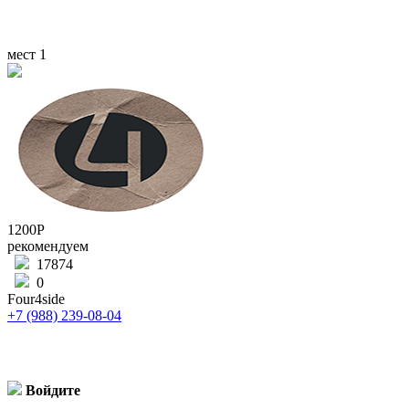
мест
1
1200Р
рекомендуем
17874
0
Four4side
+7 (988) 239-08-04
Войдите