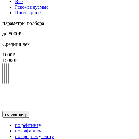
Все
Рекомендуемые
Популярное
параметры подбора
до
8000
Р
Средний чек
1000Р
15000Р
по рейтингу
по рейтингу
по алфавиту
по среднему счету