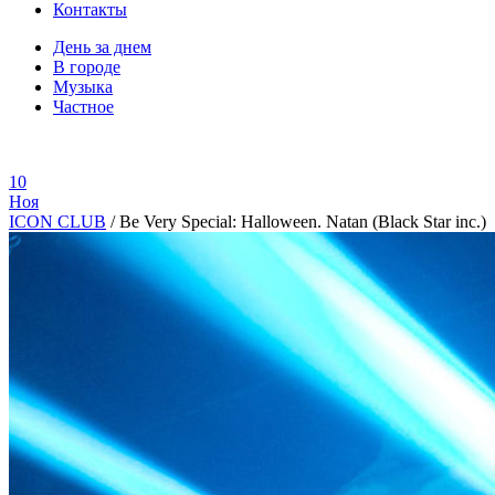
Контакты
День за днем
В городе
Музыка
Частное
10
Ноя
ICON CLUB
/
Be Very Special: Halloween. Natan (Black Star inc.)