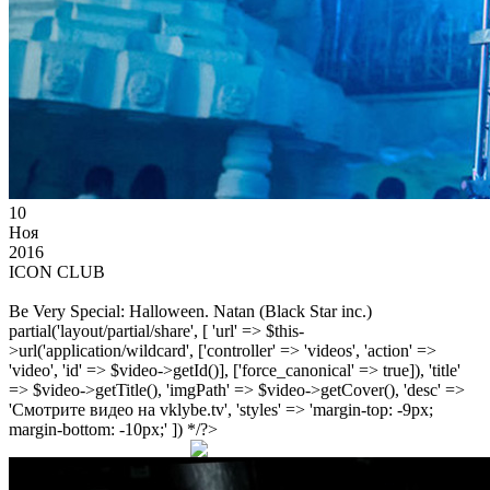
10
Ноя
2016
ICON CLUB
Be Very Special: Halloween. Natan (Black Star inc.)
partial('layout/partial/share', [ 'url' => $this-
>url('application/wildcard', ['controller' => 'videos', 'action' =>
'video', 'id' => $video->getId()], ['force_canonical' => true]), 'title'
=> $video->getTitle(), 'imgPath' => $video->getCover(), 'desc' =>
'Смотрите видео на vklybe.tv', 'styles' => 'margin-top: -9px;
margin-bottom: -10px;' ]) */?>