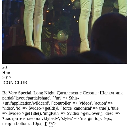
20
Янв
2017
ICON CLUB
Be Very Special. Long Night. Дягилевские Сезоны: Щелкунчик
partial('layout/partial/share', [ 'url' => $this-
>url('application/wildcard', ['controller' => 'videos', 'action' =>
'video', 'id' => $video->getId()], ['force_canonical' => true]), 'title'
=> $video->getTitle(), 'imgPath' => $video->getCover(), 'desc' =>
'Смотрите видео на vklybe.tv', 'styles' => 'margin-top: -9px;
margin-bottom: -10px;' ]) */?>