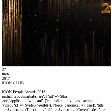
27
Фев
2017
ICON CLUB
ICON People Awards 2016
partial('layout/partial/share', [ 'url' => $this-
>url('application/wildcard', ['controller' => 'videos', 'action' =>
'video', 'id' => $video->getId()], ['force_canonical' => true]), 'title'
=> $video->getTitle(), 'imgPath' => $video->getCover(), 'desc' =>