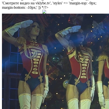
'Смотрите видео на vklybe.tv', 'styles' => 'margin-top: -9px;
margin-bottom: -10px;' ]) */?>