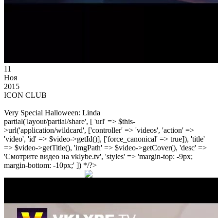
11
Ноя
2015
ICON CLUB
Very Special Halloween: Linda
partial('layout/partial/share', [ 'url' => $this-
>url('application/wildcard', ['controller' => 'videos', 'action' =>
'video', 'id' => $video->getId()], ['force_canonical' => true]), 'title'
=> $video->getTitle(), 'imgPath' => $video->getCover(), 'desc' =>
'Смотрите видео на vklybe.tv', 'styles' => 'margin-top: -9px;
margin-bottom: -10px;' ]) */?>