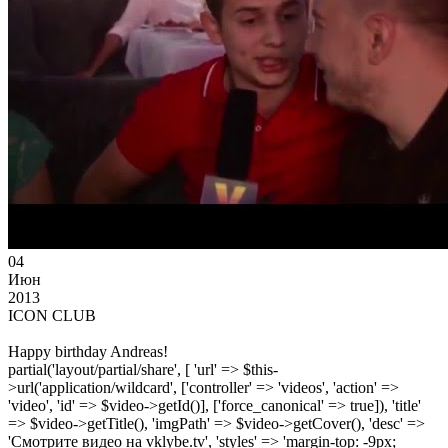
04
Июн
2013
ICON CLUB
Happy birthday Andreas!
partial('layout/partial/share', [ 'url' => $this-
>url('application/wildcard', ['controller' => 'videos', 'action' =>
'video', 'id' => $video->getId()], ['force_canonical' => true]), 'title'
=> $video->getTitle(), 'imgPath' => $video->getCover(), 'desc' =>
'Смотрите видео на vklybe.tv', 'styles' => 'margin-top: -9px;