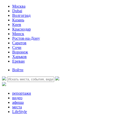
Москва
Dubai
Волгоград
Казань
Киев
Краснодар
Минск
Ростов-на-Дону
Саратов
Сочи
Воронеж
Харьков
Ереван
Войти
репортажи
видео
афиша
места
LifeStyle