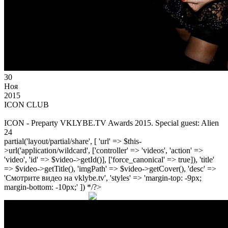
30
Ноя
2015
ICON CLUB
ICON - Preparty VKLYBE.TV Awards 2015. Special guest: Alien
24
partial('layout/partial/share', [ 'url' => $this-
>url('application/wildcard', ['controller' => 'videos', 'action' =>
'video', 'id' => $video->getId()], ['force_canonical' => true]), 'title'
=> $video->getTitle(), 'imgPath' => $video->getCover(), 'desc' =>
'Смотрите видео на vklybe.tv', 'styles' => 'margin-top: -9px;
margin-bottom: -10px;' ]) */?>