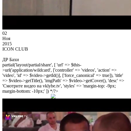
02
Ноя
2015
ICON CLUB
ДР Бахи
partial('layout/partial/share', [ 'url' => $this-
>url('application/wildcard', ['controller' => 'videos', 'action' =>
'video', 'id' => $video->getId()], ['force_canonical' => true]), 'title'
=> $video->getTitle(), 'imgPath' => $video->getCover(), 'desc' =>
'Смотрите видео на vklybe.tv', 'styles' => 'margin-top: -9px;
margin-bottom: -10px;' ]) */?>