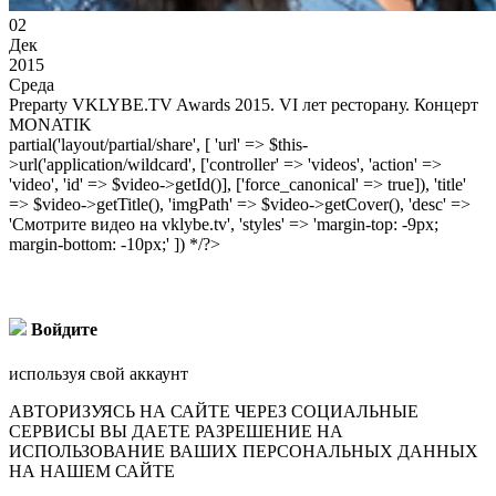
02
Дек
2015
Среда
Preparty VKLYBE.TV Awards 2015. VI лет ресторану. Концерт
MONATIK
partial('layout/partial/share', [ 'url' => $this-
>url('application/wildcard', ['controller' => 'videos', 'action' =>
'video', 'id' => $video->getId()], ['force_canonical' => true]), 'title'
=> $video->getTitle(), 'imgPath' => $video->getCover(), 'desc' =>
'Смотрите видео на vklybe.tv', 'styles' => 'margin-top: -9px;
margin-bottom: -10px;' ]) */?>
Войдите
используя свой аккаунт
АВТОРИЗУЯСЬ НА САЙТЕ ЧЕРЕЗ СОЦИАЛЬНЫЕ
СЕРВИСЫ ВЫ ДАЕТЕ РАЗРЕШЕНИЕ НА
ИСПОЛЬЗОВАНИЕ ВАШИХ ПЕРСОНАЛЬНЫХ ДАННЫХ
НА НАШЕМ САЙТЕ