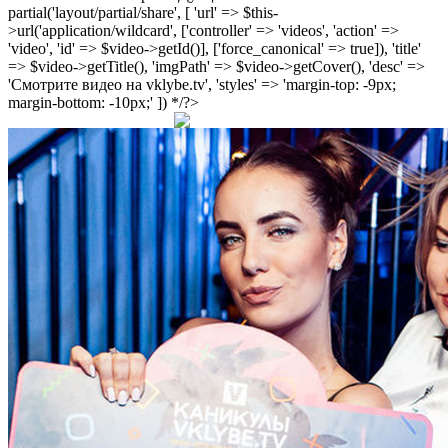
partial('layout/partial/share', [ 'url' => $this-
>url('application/wildcard', ['controller' => 'videos', 'action' =>
'video', 'id' => $video->getId()], ['force_canonical' => true]), 'title'
=> $video->getTitle(), 'imgPath' => $video->getCover(), 'desc' =>
'Смотрите видео на vklybe.tv', 'styles' => 'margin-top: -9px;
margin-bottom: -10px;' ]) */?>