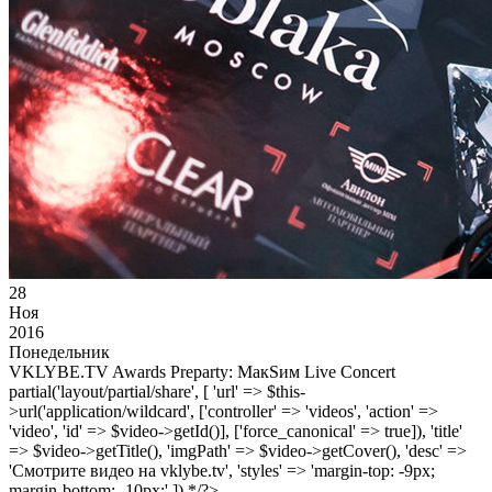
28
Ноя
2016
Понедельник
VKLYBE.TV Awards Preparty: МакSим Live Concert
partial('layout/partial/share', [ 'url' => $this-
>url('application/wildcard', ['controller' => 'videos', 'action' =>
'video', 'id' => $video->getId()], ['force_canonical' => true]), 'title'
=> $video->getTitle(), 'imgPath' => $video->getCover(), 'desc' =>
'Смотрите видео на vklybe.tv', 'styles' => 'margin-top: -9px;
margin-bottom: -10px;' ]) */?>