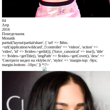
04
Апр
2016
Понедельник
Monatik
partial('layout/partial/share', [ 'url' => $this-
>url('application/wildcard', ['controller' => 'videos', 'action' =>
'video', 'id' => $video->getId()], ['force_canonical' => true]), 'title'
=> $video->getTitle(), 'imgPath' => $video->getCover(), 'desc' =>
'Смотрите видео на vklybe.tv', 'styles' => 'margin-top: -9px;
margin-bottom: -10px;' ]) */?>