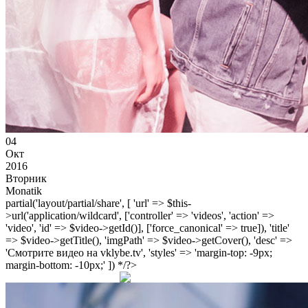
04
Окт
2016
Вторник
Monatik
partial('layout/partial/share', [ 'url' => $this-
>url('application/wildcard', ['controller' => 'videos', 'action' =>
'video', 'id' => $video->getId()], ['force_canonical' => true]), 'title'
=> $video->getTitle(), 'imgPath' => $video->getCover(), 'desc' =>
'Смотрите видео на vklybe.tv', 'styles' => 'margin-top: -9px;
margin-bottom: -10px;' ]) */?>