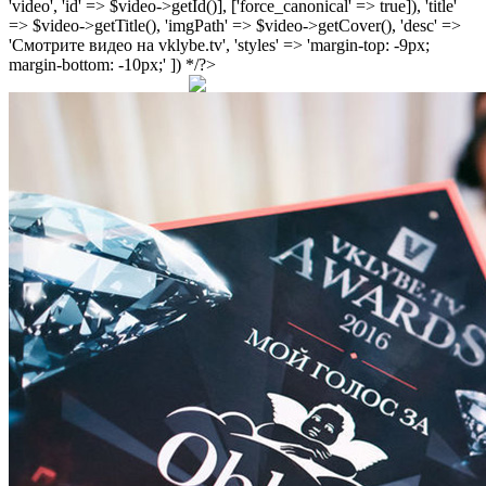
'video', 'id' => $video->getId()], ['force_canonical' => true]), 'title'
=> $video->getTitle(), 'imgPath' => $video->getCover(), 'desc' =>
'Смотрите видео на vklybe.tv', 'styles' => 'margin-top: -9px;
margin-bottom: -10px;' ]) */?>