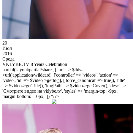
20
Июл
2016
Среда
VKLYBE.TV 8 Years Celebration
partial('layout/partial/share', [ 'url' => $this-
>url('application/wildcard', ['controller' => 'videos', 'action' =>
'video', 'id' => $video->getId()], ['force_canonical' => true]), 'title'
=> $video->getTitle(), 'imgPath' => $video->getCover(), 'desc' =>
'Смотрите видео на vklybe.tv', 'styles' => 'margin-top: -9px;
margin-bottom: -10px;' ]) */?>