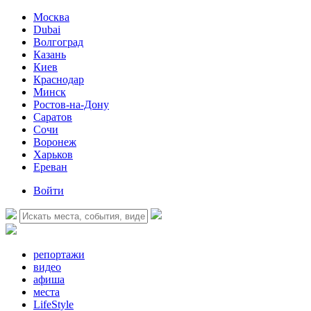
Москва
Dubai
Волгоград
Казань
Киев
Краснодар
Минск
Ростов-на-Дону
Саратов
Сочи
Воронеж
Харьков
Ереван
Войти
репортажи
видео
афиша
места
LifeStyle