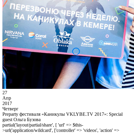
27
Апр
2017
Четверг
Preparty фестиваля «Каникулы VKLYBE.TV 2017»: Special
guest Ольга Бузова
partial('layout/partial/share', [ 'url' => $this-
>url('application/wildcard', ['controller' => 'videos', 'action' =>