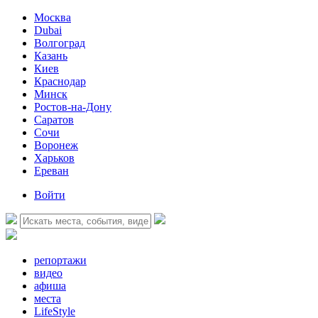
Москва
Dubai
Волгоград
Казань
Киев
Краснодар
Минск
Ростов-на-Дону
Саратов
Сочи
Воронеж
Харьков
Ереван
Войти
репортажи
видео
афиша
места
LifeStyle