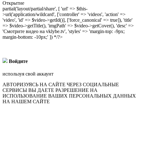
Открытие
partial('layout/partial/share', [ 'url' => $this-
>url('application/wildcard', ['controller' => 'videos', 'action' =>
'video', 'id' => $video->getId()], ['force_canonical' => true]), 'title'
=> $video->getTitle(), 'imgPath' => $video->getCover(), 'desc' =>
'Смотрите видео на vklybe.tv', 'styles' => 'margin-top: -9px;
margin-bottom: -10px;' ]) */?>
Войдите
используя свой аккаунт
АВТОРИЗУЯСЬ НА САЙТЕ ЧЕРЕЗ СОЦИАЛЬНЫЕ
СЕРВИСЫ ВЫ ДАЕТЕ РАЗРЕШЕНИЕ НА
ИСПОЛЬЗОВАНИЕ ВАШИХ ПЕРСОНАЛЬНЫХ ДАННЫХ
НА НАШЕМ САЙТЕ