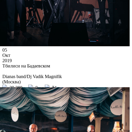
05
Окт
2019
Тбилиси на Бадаевском
Dianas band/Dj Vadik Magnifik
(Москва)
29 388
0
74
×
Ссылка на отбор фото