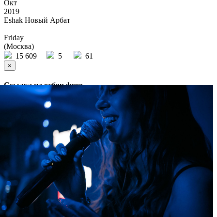
Окт
2019
Eshak Новый Арбат
Friday
(Москва)
15 609
5
61
×
Ссылка на отбор фото