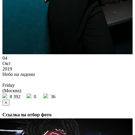
04
Окт
2019
Небо на ладони
Friday
(Москва)
8 392
0
36
×
Ссылка на отбор фото