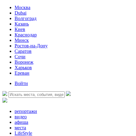
Москва
Dubai
Волгоград
Казань
Киев
Краснодар
Минск
Ростов-на-Дону
Саратов
Сочи
Воронеж
Харьков
Ереван
Войти
репортажи
видео
афиша
места
LifeStyle