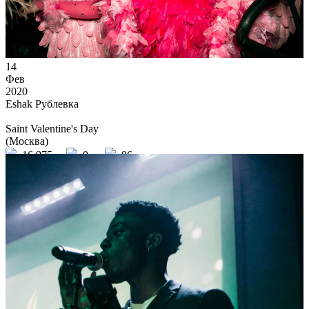
14
Фев
2020
Eshak Рублевка
Saint Valentine's Day
(Москва)
16 975
0
86
×
Ссылка на отбор фото