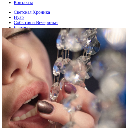
Контакты
Светская Хроника
Нуар
События и Вечеринки
Частное
Все
Kids
Сначала новые
Сначала новые
Сначала старые
Владимир Долгополов