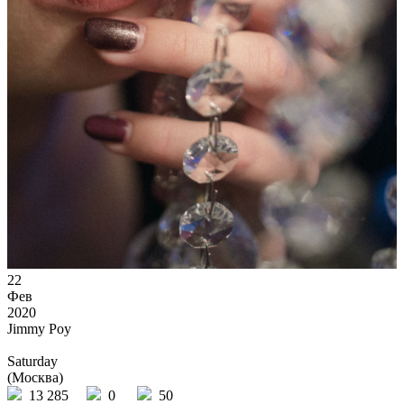
22
Фев
2020
Jimmy Poy
Saturday
(Москва)
13 285
0
50