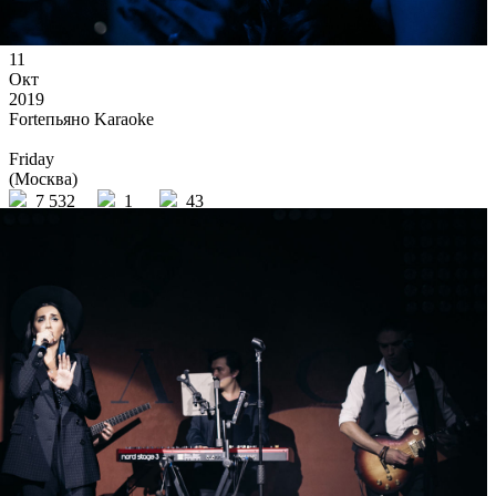
11
Окт
2019
Forteпьяно Karaoke
Friday
(Москва)
7 532
1
43
×
Ссылка на отбор фото