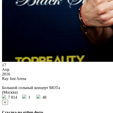
17
Апр
2016
Ray Just Arena
Большой сольный концерт МОТа
(Москва)
7 814
1
48
×
Ссылка на отбор фото