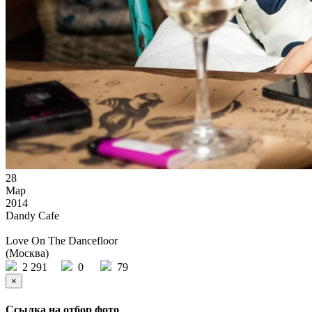
28
Мар
2014
Dandy Cafe
Love On The Dancefloor
(Москва)
2 291
0
79
×
Ссылка на отбор фото