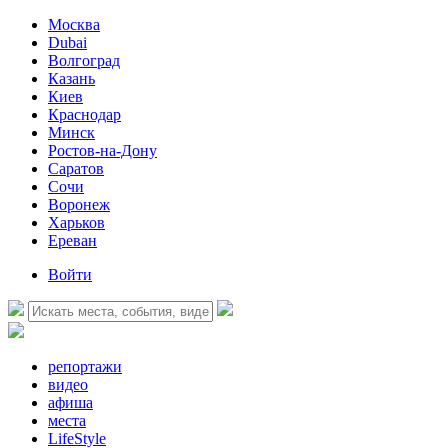
Москва
Dubai
Волгоград
Казань
Киев
Краснодар
Минск
Ростов-на-Дону
Саратов
Сочи
Воронеж
Харьков
Ереван
Войти
репортажи
видео
афиша
места
LifeStyle