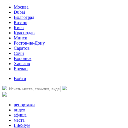
Москва
Dubai
Волгоград
Казань
Киев
Краснодар
Минск
Ростов-на-Дону
Саратов
Сочи
Воронеж
Харьков
Ереван
Войти
репортажи
видео
афиша
места
LifeStyle