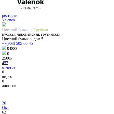
ресторан
Valenok
Цветной бульвар
,
Трубная
русская, европейская, грузинская
Цветной бульвар, дом 5
+7(903) 505-60-45
94883
0
2500Р
457
отчетов
0
видео
0
анонсов
20
Окт
62