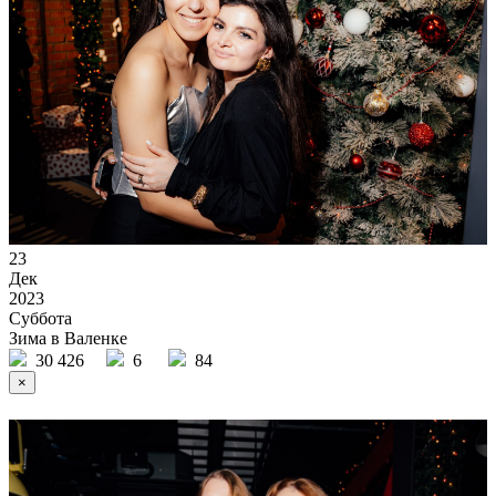
23
Дек
2023
Суббота
Зима в Валенке
30 426
6
84
×
Ссылка на отбор фото