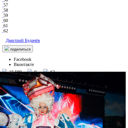
57
58
59
60
61
62
Дмитрий Будачёв
поделиться
Facebook
Вконтакте
15 580
0
62
457
Valenok
/ другие события