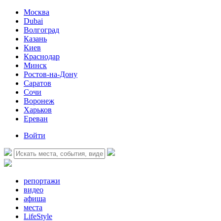
Москва
Dubai
Волгоград
Казань
Киев
Краснодар
Минск
Ростов-на-Дону
Саратов
Сочи
Воронеж
Харьков
Ереван
Войти
репортажи
видео
афиша
места
LifeStyle