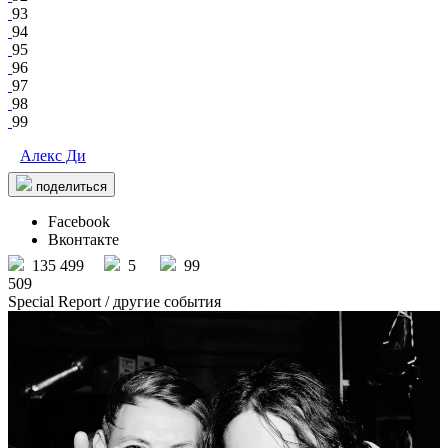
93
94
95
96
97
98
99
Алекс Ди
поделиться
Facebook
Вконтакте
135 499
5
99
509
Special Report
/ другие события