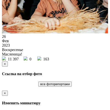
26
Фев
2023
Воскресенье
Масленица!
11 397
0
163
×
Ссылка на отбор фото
все фоторепортажи
×
Изменить миниатюру