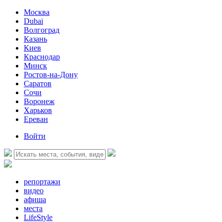
Москва
Dubai
Волгоград
Казань
Киев
Краснодар
Минск
Ростов-на-Дону
Саратов
Сочи
Воронеж
Харьков
Ереван
Войти
репортажи
видео
афиша
места
LifeStyle