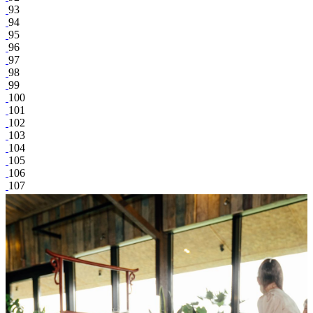
93
94
95
96
97
98
99
100
101
102
103
104
105
106
107
108
109
Иван Миронцев
поделиться
Facebook
Вконтакте
11 413
0
159