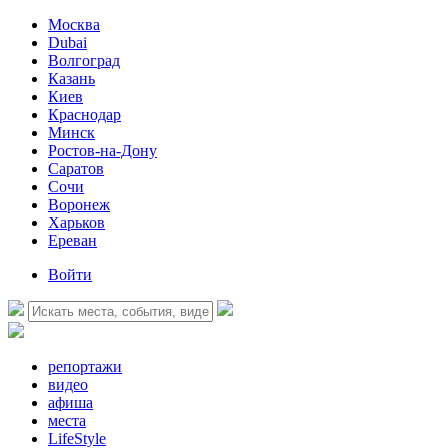
Москва
Dubai
Волгоград
Казань
Киев
Краснодар
Минск
Ростов-на-Дону
Саратов
Сочи
Воронеж
Харьков
Ереван
Войти
репортажи
видео
афиша
места
LifeStyle