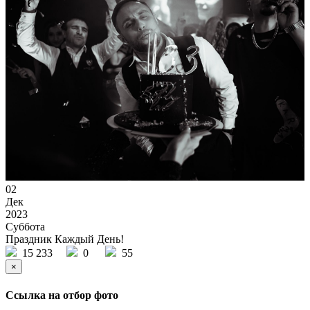
02
Дек
2023
Суббота
Праздник Каждый День!
15 233
0
55
×
Ссылка на отбор фото