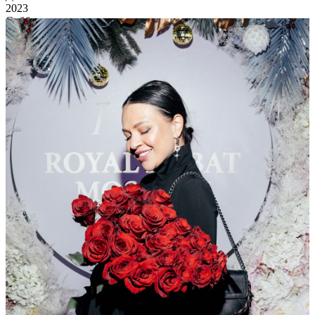
2023
Суббота
Праздник Каждый День!
15 337
6
49
×
Ссылка на отбор фото