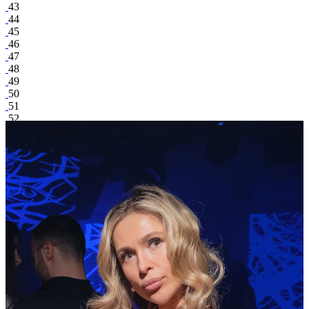
43
44
45
46
47
48
49
50
51
52
Роман Полянчев
поделиться
Facebook
Вконтакте
22 404
5
52
514
Royal Arbat
/ другие события