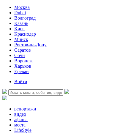
Москва
Dubai
Волгоград
Казань
Киев
Краснодар
Минск
Ростов-на-Дону
Саратов
Сочи
Воронеж
Харьков
Ереван
Войти
репортажи
видео
афиша
места
LifeStyle