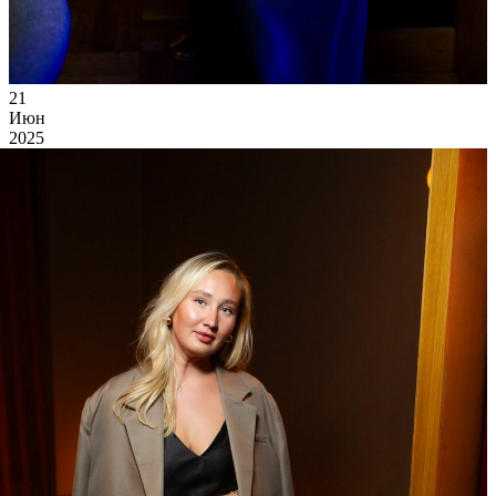
21
Июн
2025
Суббота
I Love Grammy's
13 867
0
41
×
Ссылка на отбор фото