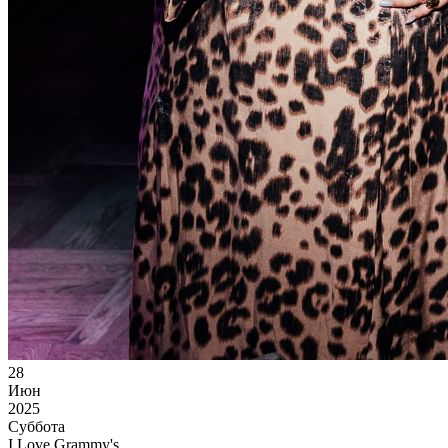
28
Июн
2025
Суббота
I Love Grammy's