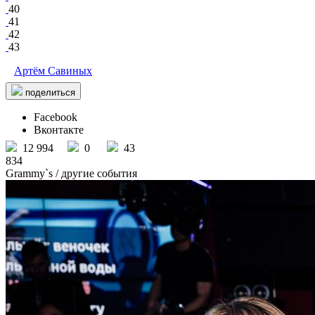
40
41
42
43
Артём Савиных
поделиться
Facebook
Вконтакте
12 994
0
43
834
Grammy`s
/ другие события