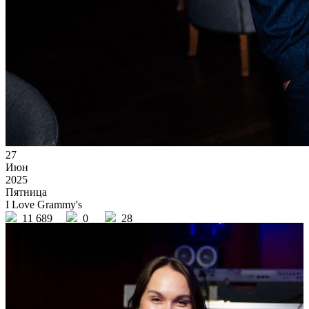
27
Июн
2025
Пятница
I Love Grammy's
11 689
0
28
×
Ссылка на отбор фото