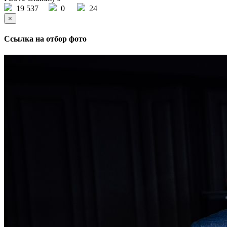
19 537
0
24
×
Ссылка на отбор фото