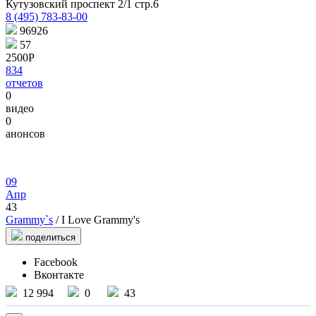
Кутузовский проспект 2/1 стр.6
8 (495) 783-83-00
96926
57
2500Р
834
отчетов
0
видео
0
анонсов
09
Апр
43
Grammy`s
/ I Love Grammy's
поделиться
Facebook
Вконтакте
12 994
0
43