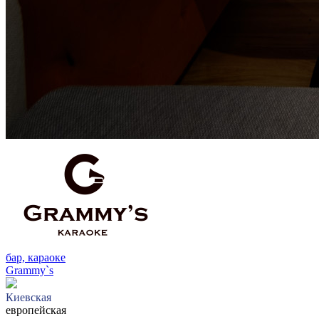
бар, караоке
Grammy`s
Киевская
европейская