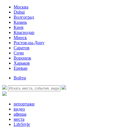
Москва
Dubai
Волгоград
Казань
Киев
Краснодар
Минск
Ростов-на-Дону
Саратов
Сочи
Воронеж
Харьков
Ереван
Войти
репортажи
видео
афиша
места
LifeStyle