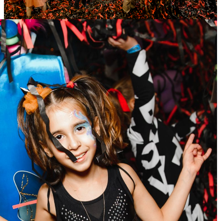
31
Окт
2020
Суббота
Хеллоуин в Замании ТЦ «Вива»
13 059
0
328
×
Ссылка на отбор фото