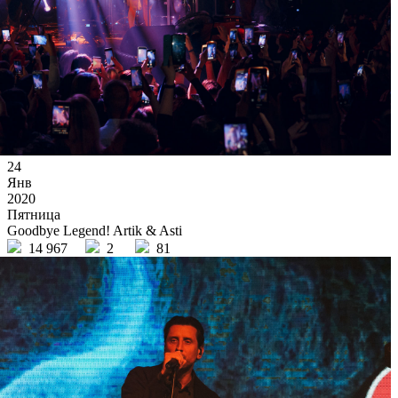
24
Янв
2020
Пятница
Goodbye Legend! Artik & Asti
14 967
2
81
×
Ссылка на отбор фото