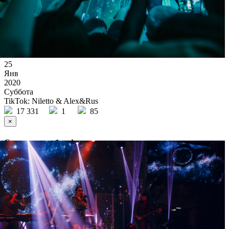
25
Янв
2020
Суббота
TikTok: Niletto & Alex&Rus
17 331
1
85
×
Ссылка на отбор фото