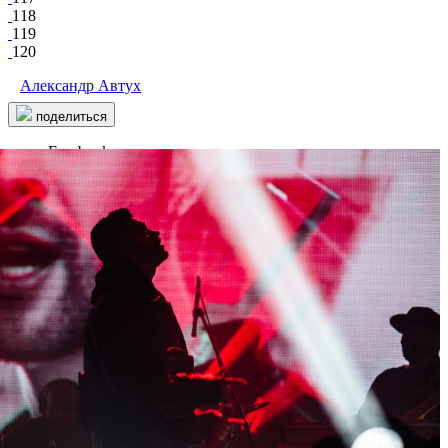
118
119
120
Александр Автух
поделиться
Facebook
Вконтакте
34 219
18
121
612
ICON CLUB
/ другие события