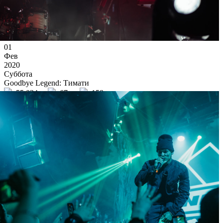
01
Фев
2020
Суббота
Goodbye Legend: Тимати
55 034
67
158
×
Ссылка на отбор фото