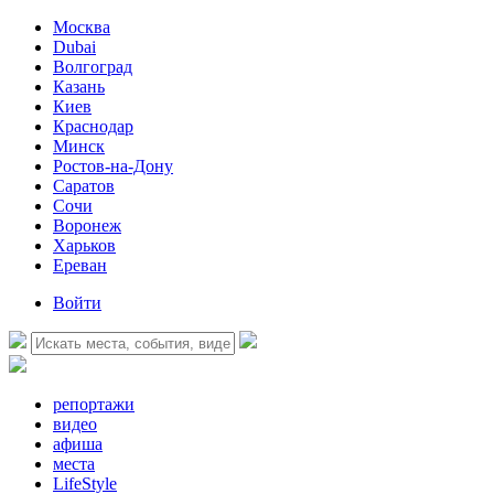
Москва
Dubai
Волгоград
Казань
Киев
Краснодар
Минск
Ростов-на-Дону
Саратов
Сочи
Воронеж
Харьков
Ереван
Войти
репортажи
видео
афиша
места
LifeStyle