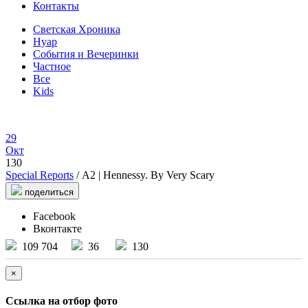
Контакты
Светская Хроника
Нуар
События и Вечеринки
Частное
Все
Kids
29
Окт
130
Special Reports
/ А2 | Hennessy. Bу Very Scary
поделиться
Facebook
Вконтакте
109 704
36
130
×
Ссылка на отбор фото