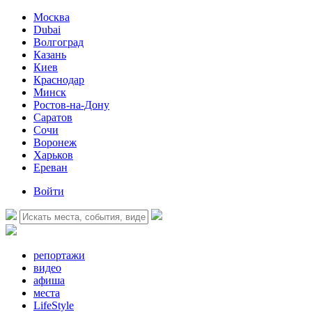
Москва
Dubai
Волгоград
Казань
Киев
Краснодар
Минск
Ростов-на-Дону
Саратов
Сочи
Воронеж
Харьков
Ереван
Войти
репортажи
видео
афиша
места
LifeStyle