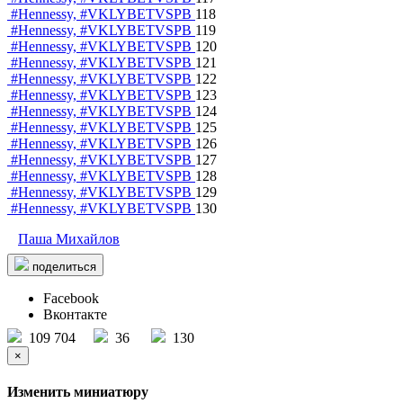
#Hennessy, #VKLYBETVSPB
118
#Hennessy, #VKLYBETVSPB
119
#Hennessy, #VKLYBETVSPB
120
#Hennessy, #VKLYBETVSPB
121
#Hennessy, #VKLYBETVSPB
122
#Hennessy, #VKLYBETVSPB
123
#Hennessy, #VKLYBETVSPB
124
#Hennessy, #VKLYBETVSPB
125
#Hennessy, #VKLYBETVSPB
126
#Hennessy, #VKLYBETVSPB
127
#Hennessy, #VKLYBETVSPB
128
#Hennessy, #VKLYBETVSPB
129
#Hennessy, #VKLYBETVSPB
130
Паша Михайлов
поделиться
Facebook
Вконтакте
109 704
36
130
×
Изменить миниатюру