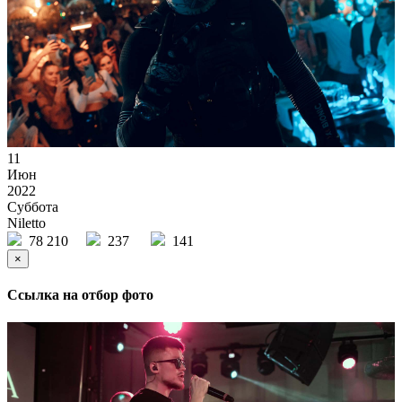
11
Июн
2022
Суббота
Niletto
78 210
237
141
×
Ссылка на отбор фото