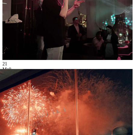
21
Май
2022
Суббота
Galibri & Mavik
33 707
2
127
×
Ссылка на отбор фото