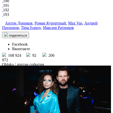
190
191
192
193
Антон Доников
,
Роман Курортный
,
Max Vas
,
Андрей
Прохоров
,
Tima Ivanov
,
Максим Ратников
поделиться
Facebook
Вконтакте
168 924
92
206
972
Oblaka
/ другие события