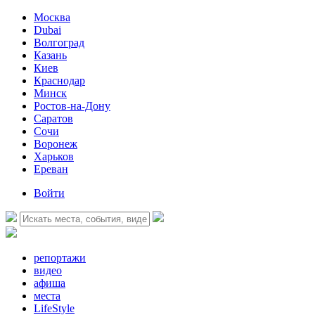
Москва
Dubai
Волгоград
Казань
Киев
Краснодар
Минск
Ростов-на-Дону
Саратов
Сочи
Воронеж
Харьков
Ереван
Войти
репортажи
видео
афиша
места
LifeStyle