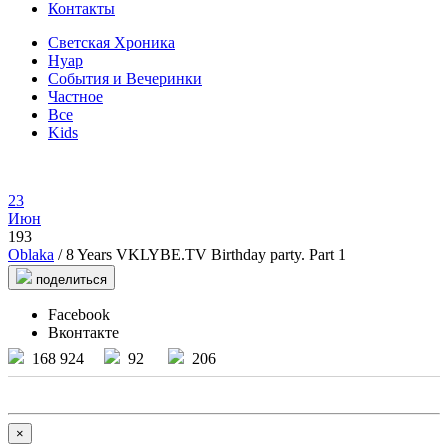
Контакты
Светская Хроника
Нуар
События и Вечеринки
Частное
Все
Kids
23
Июн
193
Oblaka
/ 8 Years VKLYBE.TV Birthday party. Part 1
поделиться
Facebook
Вконтакте
168 924
92
206
×