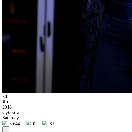
30
Янв
2016
Суббота
Saturday
3 644
0
35
×