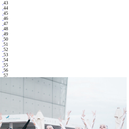
43
44
45
46
47
48
49
50
51
52
53
54
55
56
57
58
Юра Александров
поделиться
Facebook
Вконтакте
6 330
1
58
7