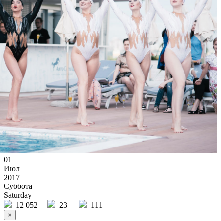
Rose Bar Crocus
/ другие события
01
Июл
2017
Суббота
Saturday
12 052
23
111
×