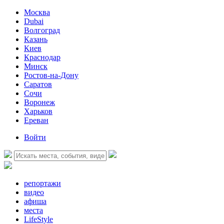
Москва
Dubai
Волгоград
Казань
Киев
Краснодар
Минск
Ростов-на-Дону
Саратов
Сочи
Воронеж
Харьков
Ереван
Войти
репортажи
видео
афиша
места
LifeStyle