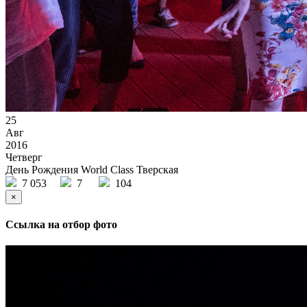
25
Авг
2016
Четверг
День Рождения World Class Тверская
7 053
7
104
×
Ссылка на отбор фото