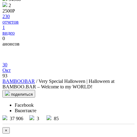
2
2500Р
230
отчетов
1
видео
0
анонсов
30
Окт
93
BAMBOOBAR
/ Very Special Halloween | Halloween at
BAMBOO.BAR – Welcome to my WORLD!
поделиться
Facebook
Вконтакте
37 906
3
85
×