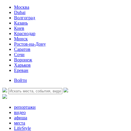
Москва
Dubai
Волгоград
Казань
Киев
Краснодар
Минск
Ростов-на-Дону
Саратов
Сочи
Воронеж
Харьков
Ереван
Войти
репортажи
видео
афиша
места
LifeStyle