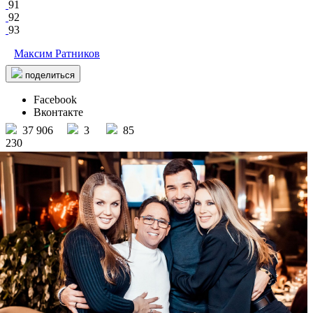
91
92
93
Максим Ратников
поделиться
Facebook
Вконтакте
37 906
3
85
230
BAMBOOBAR
/ другие события