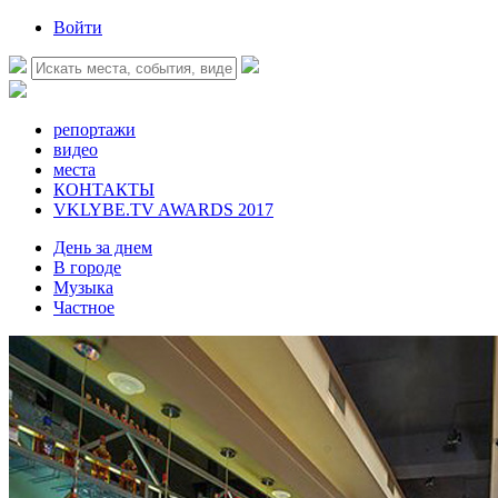
Войти
репортажи
видео
места
КОНТАКТЫ
VKLYBE.TV AWARDS 2017
День за днем
В городе
Музыка
Частное