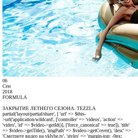
06
Сен
2018
FORMULA
ЗАКРЫТИЕ ЛЕТНЕГО СЕЗОНА. TEZZLA
partial('layout/partial/share', [ 'url' => $this-
>url('application/wildcard', ['controller' => 'videos', 'action' =>
'video', 'id' => $video->getId()], ['force_canonical' => true]), 'title'
=> $video->getTitle(), 'imgPath' => $video->getCover(), 'desc' =>
'Смотрите видео на vklybe.tv', 'styles' => 'margin-top: -9px;