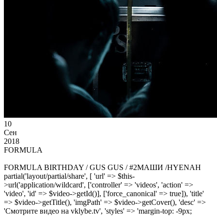
10
Сен
2018
FORMULA
FORMULA BIRTHDAY / GUS GUS / #2МАШИ /HYENAH
partial('layout/partial/share', [ 'url' => $this-
>url('application/wildcard', ['controller' => 'videos', 'action' =>
'video', 'id' => $video->getId()], ['force_canonical' => true]), 'title'
=> $video->getTitle(), 'imgPath' => $video->getCover(), 'desc' =>
'Смотрите видео на vklybe.tv', 'styles' => 'margin-top: -9px;