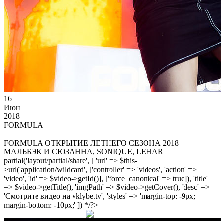
16
Июн
2018
FORMULA
FORMULA ОТКРЫТИЕ ЛЕТНЕГО СЕЗОНА 2018
МАЛЬБЭК И СЮЗАННА, SONIQUE, LEHAR
partial('layout/partial/share', [ 'url' => $this-
>url('application/wildcard', ['controller' => 'videos', 'action' =>
'video', 'id' => $video->getId()], ['force_canonical' => true]), 'title'
=> $video->getTitle(), 'imgPath' => $video->getCover(), 'desc' =>
'Смотрите видео на vklybe.tv', 'styles' => 'margin-top: -9px;
margin-bottom: -10px;' ]) */?>