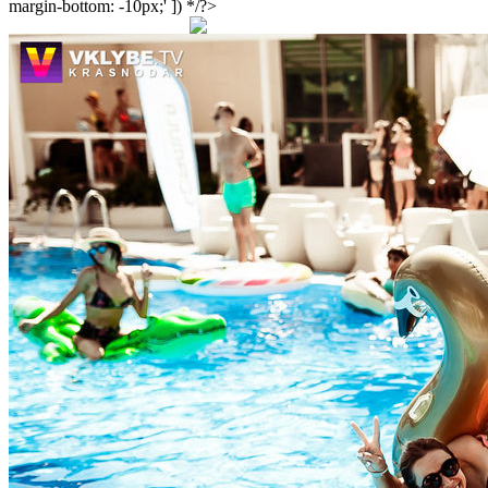
margin-bottom: -10px;' ]) */?>