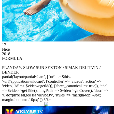
17
Июн
2018
FORMULA
PLAYDAY. SLOW SUN SEXTON / SIMAK DELITVIN /
BENDER
partial('layout/partial/share', [ 'url' => $this-
>url('application/wildcard', ['controller' => 'videos', 'action' =>
'video', 'id' => $video->getId()], ['force_canonical' => true]), 'title'
=> $video->getTitle(), 'imgPath' => $video->getCover(), 'desc' =>
'Смотрите видео на vklybe.tv', 'styles' => 'margin-top: -9px;
margin-bottom: -10px;' ]) */?>