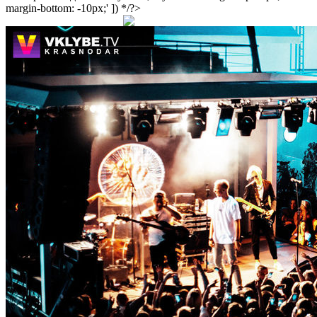
margin-bottom: -10px;' ]) */?>