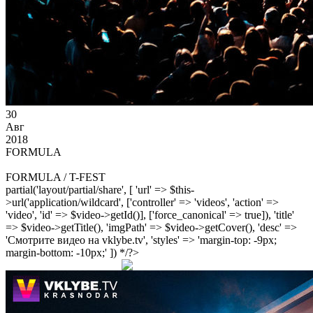
30
Авг
2018
FORMULA
FORMULA / T-FEST
partial('layout/partial/share', [ 'url' => $this-
>url('application/wildcard', ['controller' => 'videos', 'action' =>
'video', 'id' => $video->getId()], ['force_canonical' => true]), 'title'
=> $video->getTitle(), 'imgPath' => $video->getCover(), 'desc' =>
'Смотрите видео на vklybe.tv', 'styles' => 'margin-top: -9px;
margin-bottom: -10px;' ]) */?>