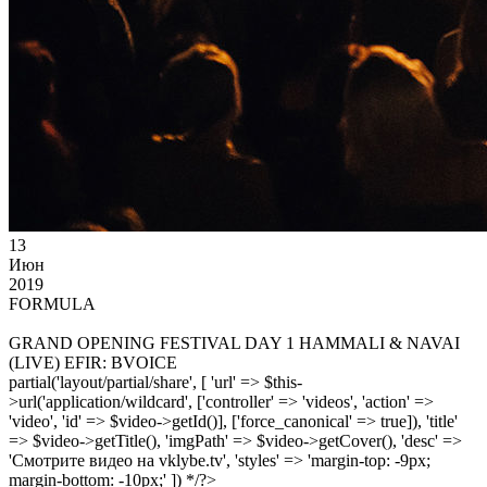
13
Июн
2019
FORMULA
GRAND OPENING FESTIVAL DAY 1 HAMMALI & NAVAI
(LIVE) EFIR: BVOICE
partial('layout/partial/share', [ 'url' => $this-
>url('application/wildcard', ['controller' => 'videos', 'action' =>
'video', 'id' => $video->getId()], ['force_canonical' => true]), 'title'
=> $video->getTitle(), 'imgPath' => $video->getCover(), 'desc' =>
'Смотрите видео на vklybe.tv', 'styles' => 'margin-top: -9px;
margin-bottom: -10px;' ]) */?>