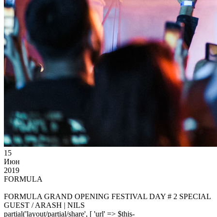
15
Июн
2019
FORMULA
FORMULA GRAND OPENING FESTIVAL DAY # 2 SPECIAL
GUEST / ARASH | NILS
partial('layout/partial/share', [ 'url' => $this-