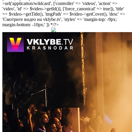
>url('application/wildcard', ['controller' => 'videos', 'action' =>
'video', 'id' => $video->getId()], ['force_canonical' => true]), 'title'
=> $video->getTitle(), 'imgPath' => $video->getCover(), 'desc' =>
'Смотрите видео на vklybe.tv', 'styles' => 'margin-top: -9px;
margin-bottom: -10px;' ]) */?>