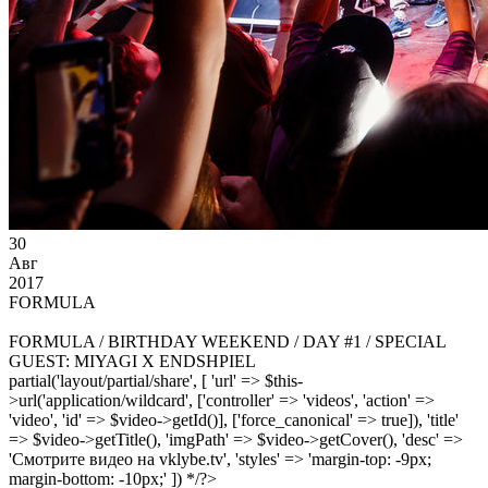
30
Авг
2017
FORMULA
FORMULA / BIRTHDAY WEEKEND / DAY #1 / SPECIAL
GUEST: MIYAGI X ENDSHPIEL
partial('layout/partial/share', [ 'url' => $this-
>url('application/wildcard', ['controller' => 'videos', 'action' =>
'video', 'id' => $video->getId()], ['force_canonical' => true]), 'title'
=> $video->getTitle(), 'imgPath' => $video->getCover(), 'desc' =>
'Смотрите видео на vklybe.tv', 'styles' => 'margin-top: -9px;
margin-bottom: -10px;' ]) */?>