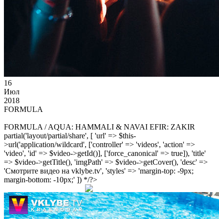
16
Июл
2018
FORMULA
FORMULA / AQUA: HAMMALI & NAVAI EFIR: ZAKIR
partial('layout/partial/share', [ 'url' => $this-
>url('application/wildcard', ['controller' => 'videos', 'action' =>
'video', 'id' => $video->getId()], ['force_canonical' => true]), 'title'
=> $video->getTitle(), 'imgPath' => $video->getCover(), 'desc' =>
'Смотрите видео на vklybe.tv', 'styles' => 'margin-top: -9px;
margin-bottom: -10px;' ]) */?>