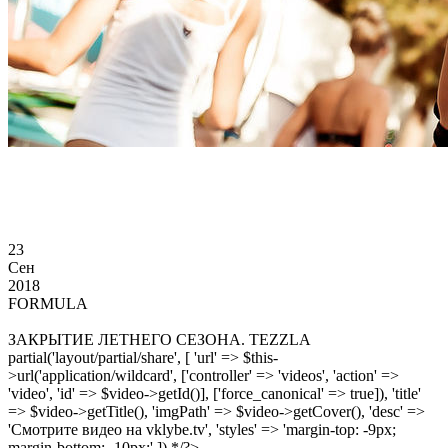
23
Сен
2018
FORMULA
ЗАКРЫТИЕ ЛЕТНЕГО СЕЗОНА. TEZZLA
partial('layout/partial/share', [ 'url' => $this-
>url('application/wildcard', ['controller' => 'videos', 'action' =>
'video', 'id' => $video->getId()], ['force_canonical' => true]), 'title'
=> $video->getTitle(), 'imgPath' => $video->getCover(), 'desc' =>
'Смотрите видео на vklybe.tv', 'styles' => 'margin-top: -9px;
margin-bottom: -10px;' ]) */?>