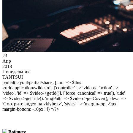
23
Апр
2018
Понедельник
TANTSUI
partial('layout/partial/share', [ 'url' => $this-
>url('application/wildcard', ['controller' => 'videos', 'action' =>
'video', 'id' => $video->getId()], ['force_canonical' => true]), 'title'
=> $video->getTitle(), 'imgPath' => $video->getCover(), 'desc' =>
'Смотрите видео на vklybe.tv', 'styles' => 'margin-top: -9px;
margin-bottom: -10px;' ]) */?>
Войдите