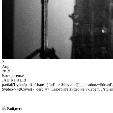
21
Апр
2019
Воскресенье
JAH KHALIB
partial('layout/partial/share', [ 'url' => $this->url('application/wildcard
$video->getCover(), 'desc' => 'Смотрите видео на vklybe.tv', 'styles'
Войдите