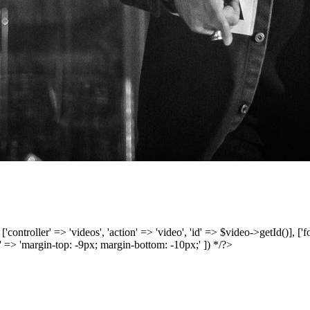
', ['controller' => 'videos', 'action' => 'video', 'id' => $video->getId()], 
 => 'margin-top: -9px; margin-bottom: -10px;' ]) */?>