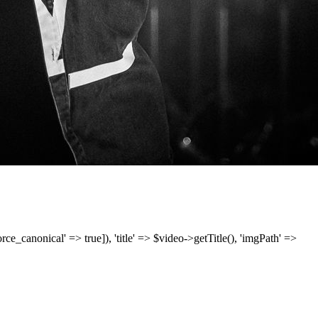
['force_canonical' => true]), 'title' => $video->getTitle(), 'imgPath' =>