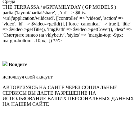
Среда
THE TERRASSA / #GPFAMILYDAY ( GP MODELS )
partial('layout/partial/share', [ 'url' => $this-
>url('application/wildcard', ['controller' => 'videos', 'action' =>
'video', 'id' => $video->getId()], ['force_canonical' => true]), 'title'
=> $video->getTitle(), 'imgPath' => $video->getCover(), 'desc' =>
'Смотрите видео на vklybe.tv', 'styles' => 'margin-top: -9px;
margin-bottom: -10px;' ]) */?>
Войдите
используя свой аккаунт
АВТОРИЗУЯСЬ НА САЙТЕ ЧЕРЕЗ СОЦИАЛЬНЫЕ
СЕРВИСЫ ВЫ ДАЕТЕ РАЗРЕШЕНИЕ НА
ИСПОЛЬЗОВАНИЕ ВАШИХ ПЕРСОНАЛЬНЫХ ДАННЫХ
НА НАШЕМ САЙТЕ