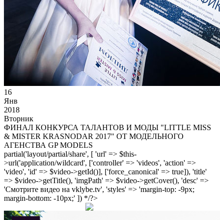
16
Янв
2018
Вторник
ФИНАЛ КОНКУРСА ТАЛАНТОВ И МОДЫ "LITTLE MISS
& MISTER KRASNODAR 2017" ОТ МОДЕЛЬНОГО
АГЕНСТВА GP MODELS
partial('layout/partial/share', [ 'url' => $this-
>url('application/wildcard', ['controller' => 'videos', 'action' =>
'video', 'id' => $video->getId()], ['force_canonical' => true]), 'title'
=> $video->getTitle(), 'imgPath' => $video->getCover(), 'desc' =>
'Смотрите видео на vklybe.tv', 'styles' => 'margin-top: -9px;
margin-bottom: -10px;' ]) */?>