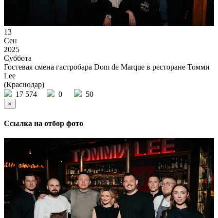
13
Сен
2025
Суббота
Гостевая смена гастробара Dom de Marque в ресторане Томми
Lee
(Краснодар)
17 574
0
50
×
Ссылка на отбор фото