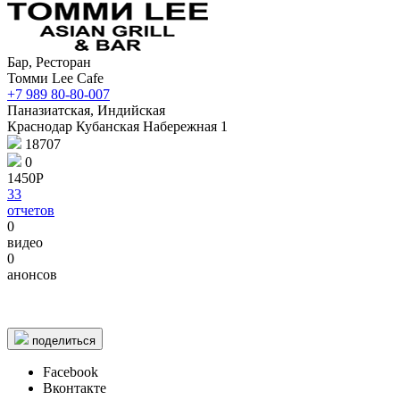
Бар, Ресторан
Томми Lee Cafe
+7 989 80-80-007
Паназиатская, Индийская
Краснодар Кубанская Набережная 1
18707
0
1450Р
33
отчетов
0
видео
0
2 km
2 km
© 1987–2026 HERE |
Terms of use
анонсов
поделиться
Facebook
Вконтакте