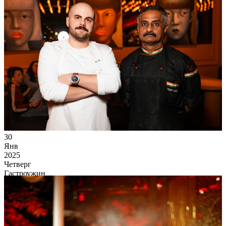
30
Янв
2025
Четверг
Гастроужин
(Краснодар)
19 563
0
88
×
Ссылка на отбор фото