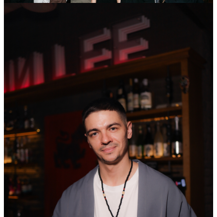
10
Июл
2025
Четверг
Тайско-французский ужин в ресторане Томми Lee
(Краснодар)
19 607
0
141
×
Ссылка на отбор фото