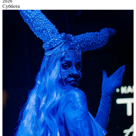
2026
Суббота
Flower rave
19 507
13
74
×
Ссылка на отбор фото