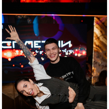
25
Апр
2026
Суббота
Дама червей
24 223
5
123
×
Ссылка на отбор фото