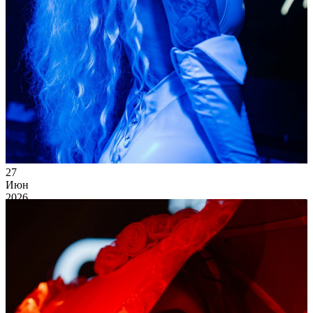
27
Июн
2026
Суббота
weekends
18 026
2
91
×
Ссылка на отбор фото