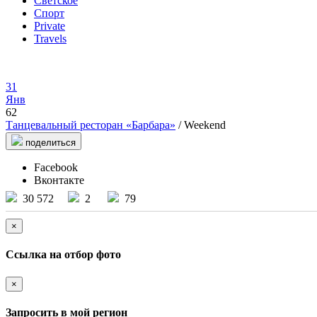
Светское
Спорт
Private
Travels
31
Янв
62
Танцевальный ресторан «Барбара»
/ Weekend
поделиться
Facebook
Вконтакте
30 572
2
79
×
Ссылка на отбор фото
×
Запросить в мой регион