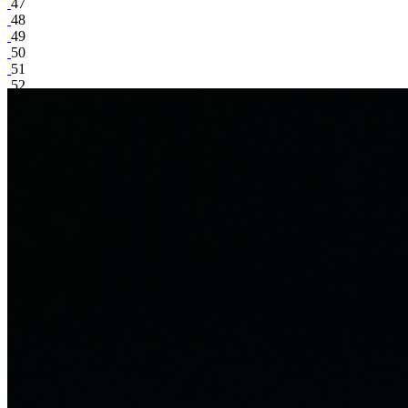
47
48
49
50
51
52
53
54
55
56
57
58
59
60
61
62
Яна Александрова
поделиться
Facebook
Вконтакте
30 572
2
79
102