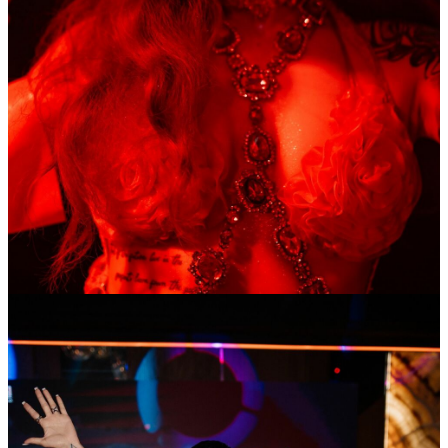
25
Апр
2026
Суббота
Дама червей
24 223
5
123
×