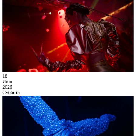
18
Июл
2026
Суббота
Flower rave
19 565
13
74
×
Ссылка на отбор фото