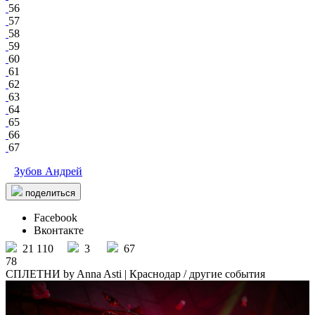
56
57
58
59
60
61
62
63
64
65
66
67
Зубов Андрей
поделиться
Facebook
Вконтакте
21 110
3
67
78
СПЛЕТНИ by Anna Asti | Краснодар
/ другие события