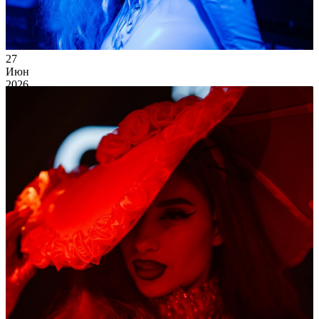
27
Июн
2026
Суббота
weekends
18 026
2
91
×
Ссылка на отбор фото