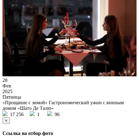
28
Фев
2025
Пятница
«Прощание с зимой» Гастрономический ужин с винным
домом «Шато Де Талю»
17 256
1
96
×
Ссылка на отбор фото