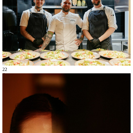
22
Апр
2026
Среда
Гастрономический ужин с винодельней «Gunko Winery»
23 625
1
144
×
Ссылка на отбор фото