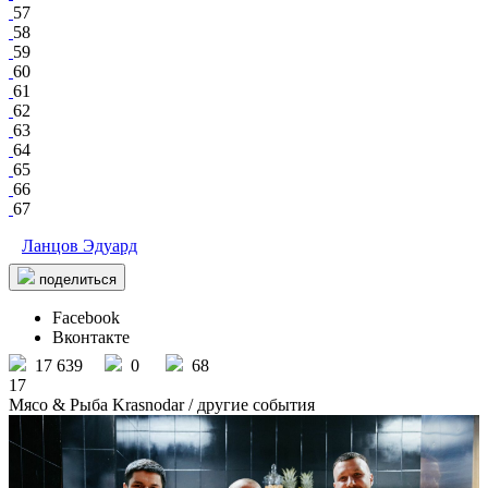
57
58
59
60
61
62
63
64
65
66
67
Ланцов Эдуард
поделиться
Facebook
Вконтакте
17 639
0
68
17
Мясо & Рыба Krasnodar
/ другие события