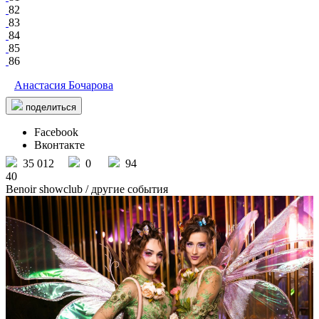
82
83
84
85
86
Анастасия Бочарова
поделиться
Facebook
Вконтакте
35 012
0
94
40
Benoir showclub
/ другие события