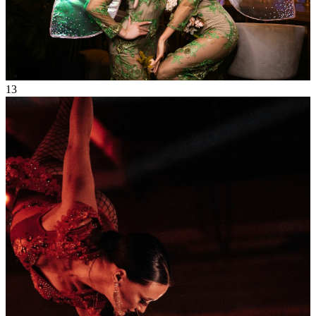
13
Сен
2024
Пятница
Showtime
33 374
3
110
×
Ссылка на отбор фото