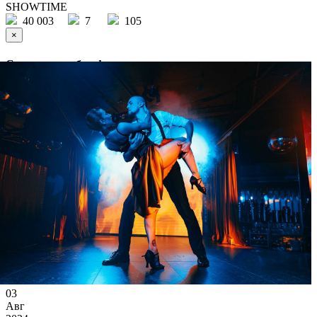
SHOWTIME
40 003
7
105
×
Ссылка на отбор фото
03
Авг