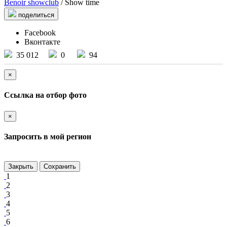
Benoir showclub
/ Show time
поделиться
Facebook
Вконтакте
35 012
0
94
×
Ссылка на отбор фото
×
Запросить в мой регион
Закрыть
Сохранить
1
2
3
4
5
6