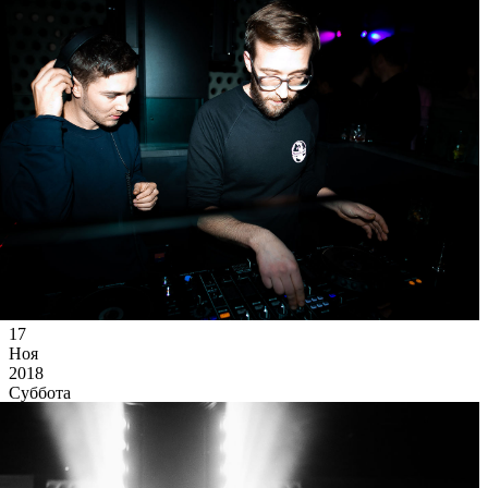
17
Ноя
2018
Суббота
COEO/ GERMANY
31 571
3
105
×