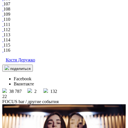
107
108
109
110
111
112
113
114
115
116
Костя Деружко
поделиться
Facebook
Вконтакте
38 787
2
132
22
FOCUS bar
/ другие события