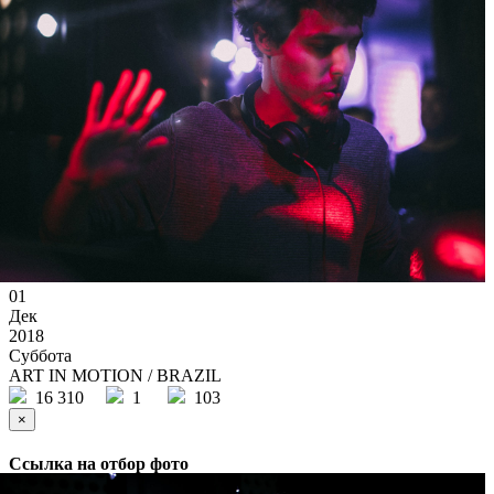
01
Дек
2018
Суббота
ART IN MOTION / BRAZIL
16 310
1
103
×
Ссылка на отбор фото