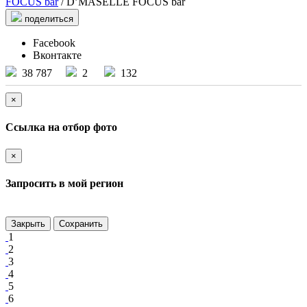
FOCUS bar
/ D’MASELLE FOCUS bar
поделиться
Facebook
Вконтакте
38 787
2
132
×
Ссылка на отбор фото
×
Запросить в мой регион
Закрыть
Сохранить
1
2
3
4
5
6