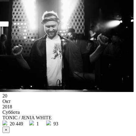
Ссылка на отбор фото
20
Окт
2018
Суббота
TONIC / JENIA WHITE
20 449
1
93
×