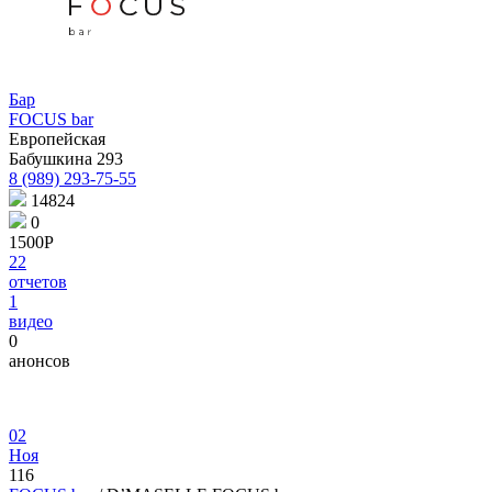
Бар
FOCUS bar
Европейская
Бабушкина 293
8 (989) 293-75-55
14824
0
1500Р
22
отчетов
1
видео
0
анонсов
02
Ноя
116