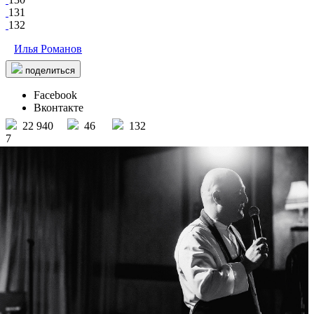
131
132
Илья Романов
поделиться
Facebook
Вконтакте
22 940
46
132
7
Акварели Ресторан
/ другие события