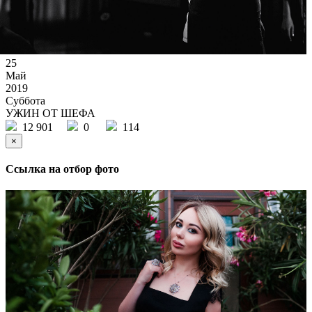
25
Май
2019
Суббота
УЖИН ОТ ШЕФА
12 901
0
114
×
Ссылка на отбор фото