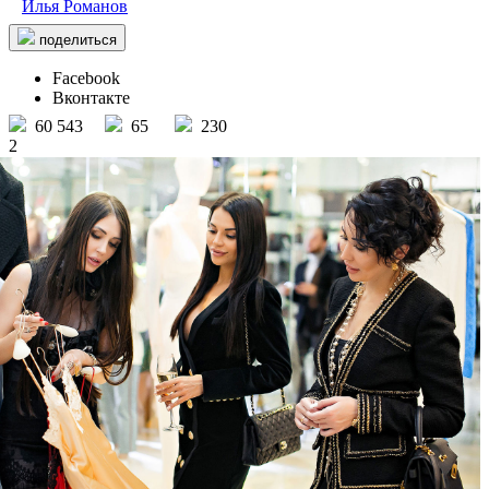
Илья Романов
поделиться
Facebook
Вконтакте
60 543
65
230
2
Бутик La perla
/ другие события